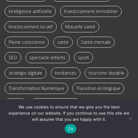
Intelligence artificielle
Investissement immobilier
Investissement locatif
Mutuelle santé
Pleine conscience
santé
Santé mentale
SEO
spectacle enfants
sport
stratégie digitale
tendances
tourisme durable
Transformation Numérique
Transition écologique
voyage
Voyage responsable
We use cookies to ensure that we give you the best
experience on our website. If you continue to use this site we
Véhicules électriques
will assume that you are happy with it.
Ok