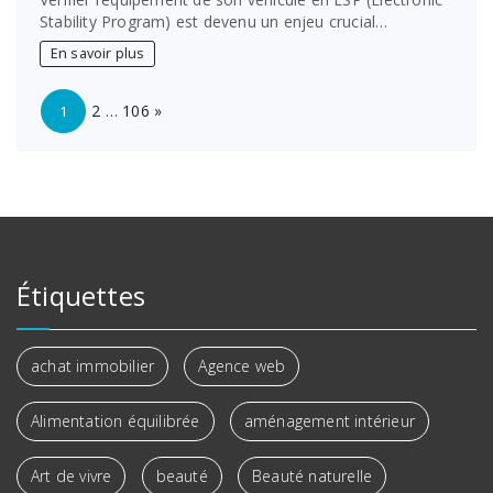
Stability Program) est devenu un enjeu crucial…
En savoir plus
Page:
Next
2
…
106
»
1
Étiquettes
achat immobilier
Agence web
Alimentation équilibrée
aménagement intérieur
Art de vivre
beauté
Beauté naturelle