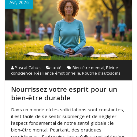
Avr, 2026
Pascal Cabus
santé
Bien-être mental
,
Pleine
conscience
,
Résilience émotionnelle
,
Routine d'autosoins
Nourrissez votre esprit pour un
bien-être durable
Dans un monde où les sollicitations sont constantes,
il est facile de se sentir submergé et de négliger
l’aspect fondamental de notre santé globale : le
bien-être mental. Pourtant, des pratiques
quotidiennes d’autosoins, lorsqu’elles sont intégrées