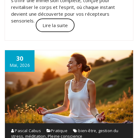
s’offrir une immersion complète, conçue pour
revitaliser le corps et l’esprit, où chaque instant
devient une découverte pour vos récepteurs
sensoriels.
Lire la suite
30
Mai, 2026
Pascal Cabus
Pratique
bien-être
,
gestion du
stress
,
méditation
,
Pleine conscience