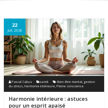
22
Juil, 2026
Pascal Cabus
santé
Bien-être mental
,
gestion
du stress
,
Harmonie intérieure
,
Pleine conscience
Harmonie intérieure : astuces
pour un esprit apaisé