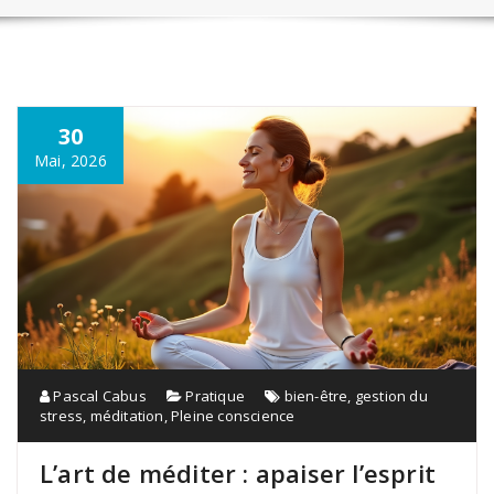
30
Mai, 2026
Pascal Cabus
Pratique
bien-être
,
gestion du
stress
,
méditation
,
Pleine conscience
L’art de méditer : apaiser l’esprit