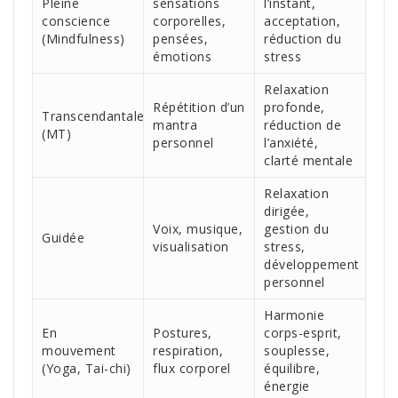
Pleine
sensations
l’instant,
conscience
corporelles,
acceptation,
(Mindfulness)
pensées,
réduction du
émotions
stress
Relaxation
Répétition d’un
profonde,
Transcendantale
mantra
réduction de
(MT)
personnel
l’anxiété,
clarté mentale
Relaxation
dirigée,
Voix, musique,
gestion du
Guidée
visualisation
stress,
développement
personnel
Harmonie
En
Postures,
corps-esprit,
mouvement
respiration,
souplesse,
(Yoga, Tai-chi)
flux corporel
équilibre,
énergie