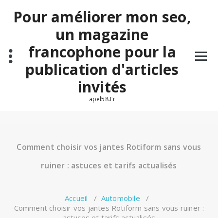
Aller
Pour améliorer mon seo,
au
contenu
un magazine
francophone pour la
publication d'articles
invités
apel58.Fr
Comment choisir vos jantes Rotiform sans vous
ruiner : astuces et tarifs actualisés
Accueil
/
Automobile
/
Comment choisir vos jantes Rotiform sans vous ruiner :
astuces et tarifs actualisés