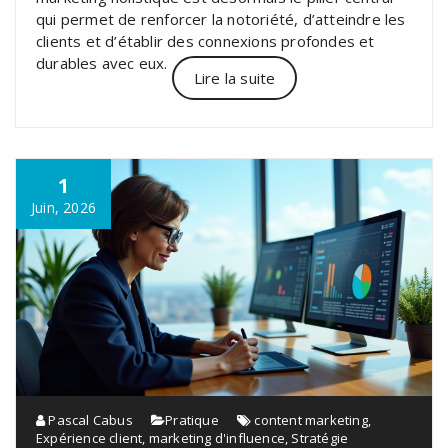
qui permet de renforcer la notoriété, d’atteindre les
clients et d’établir des connexions profondes et
durables avec eux.
Lire la suite
1
Juin, 2026
Pascal Cabus
Pratique
content marketing
,
Expérience client
,
marketing d'influence
,
Stratégie