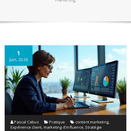
1
Juin, 2026
Pascal Cabus
Pratique
content marketing
,
Expérience client
,
marketing d'influence
,
Stratégie