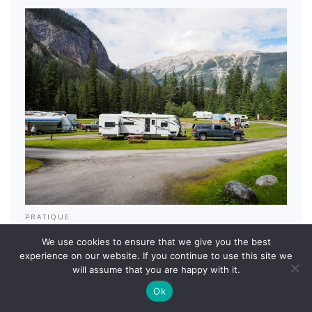
PRATIQUE
Investir dans un camping-car pour profiter
We use cookies to ensure that we give you the best
pleinement de vos escapades en couple
experience on our website. If you continue to use this site we
Zozo
will assume that you are happy with it.
Partir en voyage à deux est un moment unique pour
Ok
renforcer les liens et créer…