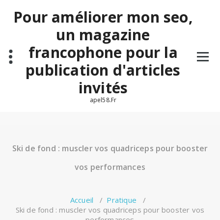
Aller
Pour améliorer mon seo,
au
contenu
un magazine
francophone pour la
publication d'articles
invités
apel58.Fr
Ski de fond : muscler vos quadriceps pour booster
vos performances
Accueil
/
Pratique
/
Ski de fond : muscler vos quadriceps pour booster vos
performances