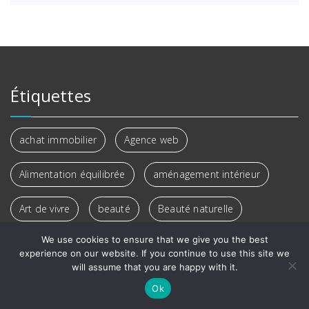
Étiquettes
achat immobilier
Agence web
Alimentation équilibrée
aménagement intérieur
Art de vivre
beauté
Beauté naturelle
We use cookies to ensure that we give you the best
bien-être
Bien-être chez soi
experience on our website. If you continue to use this site we
will assume that you are happy with it.
Bien-être holistique
bien-être quotidien
Ok