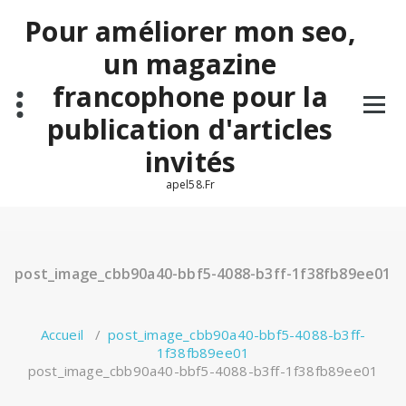
Aller
Pour améliorer mon seo,
au
contenu
un magazine
francophone pour la
publication d'articles
invités
apel58.Fr
post_image_cbb90a40-bbf5-4088-b3ff-1f38fb89ee01
Accueil
/
post_image_cbb90a40-bbf5-4088-b3ff-
1f38fb89ee01
post_image_cbb90a40-bbf5-4088-b3ff-1f38fb89ee01