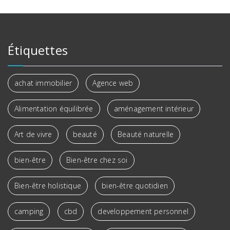
Étiquettes
achat immobilier
Agence web
Alimentation équilibrée
aménagement intérieur
Art de vivre
beauté
Beauté naturelle
bien-être
Bien-être chez soi
Bien-être holistique
bien-être quotidien
camping
cbd
developpement personnel