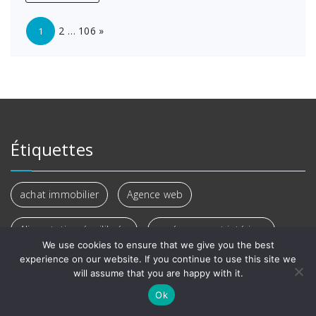
Page:
Next
2
…
106
»
1
Étiquettes
achat immobilier
Agence web
Alimentation équilibrée
aménagement intérieur
We use cookies to ensure that we give you the best
experience on our website. If you continue to use this site we
Art de vivre
beauté
Beauté naturelle
will assume that you are happy with it.
Ok
bien-être
Bien-être chez soi