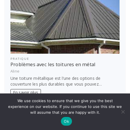
PRATIQUE
Problèmes avec les toitures en métal
Aline
Une toiture métallique est l’une des options de
couverture les plus durables que vous pouvez…
En savoir plus
We use cookies to ensure that we give you the best
Page:
Next
experience on our website. If you continue to use this site we
2
…
106
»
1
will assume that you are happy with it.
Ok