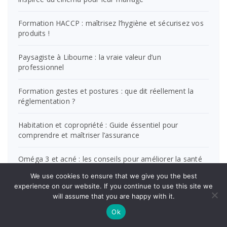
Formation HACCP : maîtrisez l’hygiène et sécurisez vos
produits !
Paysagiste à Libourne : la vraie valeur d’un
professionnel
Formation gestes et postures : que dit réellement la
réglementation ?
Habitation et copropriété : Guide éssentiel pour
comprendre et maîtriser l’assurance
Oméga 3 et acné : les conseils pour améliorer la santé
de votre peau
We use cookies to ensure that we give you the best
experience on our website. If you continue to use this site we
Logo Dax : l’histoire derrière l’emblème de la ville
will assume that you are happy with it.
Ok
Location pompe a biere : ce qu’il faut savoir avant de
louer