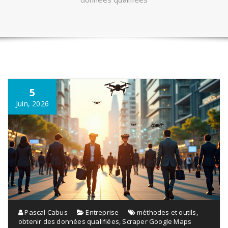
5
Juin, 2026
Pascal Cabus
Entreprise
méthodes et outils
,
obtenir des données qualifiées
,
Scraper Google Maps