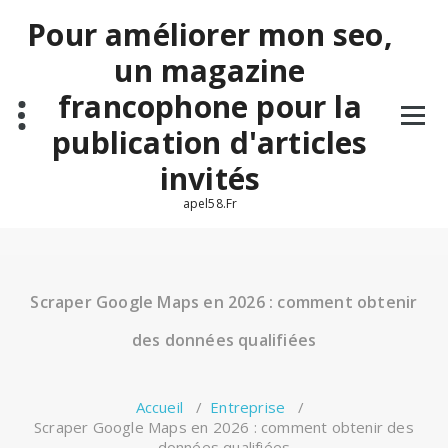
Aller
Pour améliorer mon seo,
au
contenu
un magazine
francophone pour la
publication d'articles
invités
apel58.Fr
Scraper Google Maps en 2026 : comment obtenir
des données qualifiées
Accueil
/
Entreprise
/
Scraper Google Maps en 2026 : comment obtenir des
données qualifiées