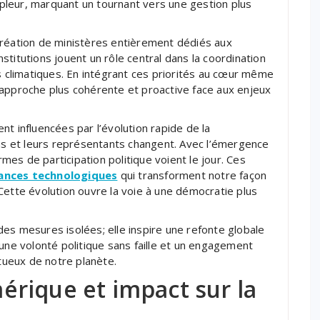
ampleur, marquant un tournant vers une gestion plus
création de ministères entièrement dédiés aux
titutions jouent un rôle central dans la coordination
is climatiques. En intégrant ces priorités au cœur même
 approche plus cohérente et proactive face aux enjeux
t influencées par l’évolution rapide de la
ens et leurs représentants changent. Avec l’émergence
es de participation politique voient le jour. Ces
ances technologiques
qui transforment notre façon
Cette évolution ouvre la voie à une démocratie plus
des mesures isolées; elle inspire une refonte globale
 une volonté politique sans faille et un engagement
ctueux de notre planète.
rique et impact sur la