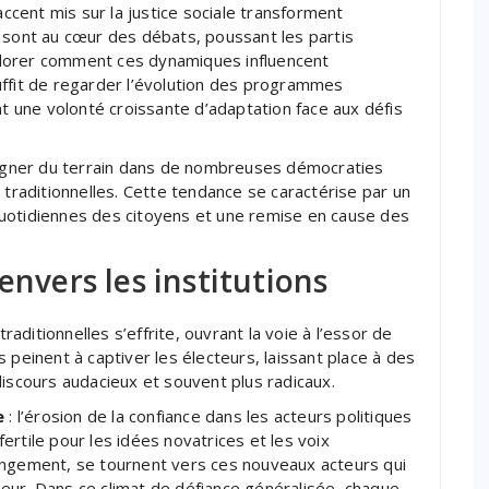
cent mis sur la justice sociale transforment
 sont au cœur des débats, poussant les partis
explorer comment ces dynamiques influencent
 suffit de regarder l’évolution des programmes
nt une volonté croissante d’adaptation face aux défis
gner du terrain dans de nombreuses démocraties
 traditionnelles. Cette tendance se caractérise par un
uotidiennes des citoyens et une remise en cause des
envers les institutions
traditionnelles s’effrite, ouvrant la voie à l’essor de
 peinent à captiver les électeurs, laissant place à des
discours audacieux et souvent plus radicaux.
e
: l’érosion de la confiance dans les acteurs politiques
rtile pour les idées novatrices et les voix
angement, se tournent vers ces nouveaux acteurs qui
eur. Dans ce climat de défiance généralisée, chaque