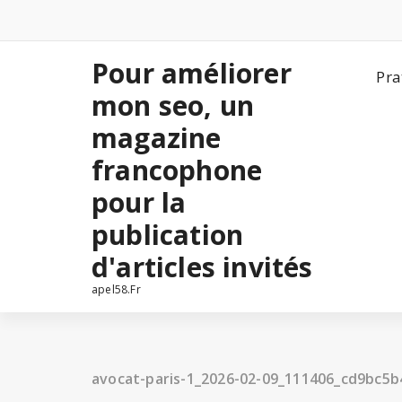
Aller
au
contenu
Pour améliorer
Pra
mon seo, un
magazine
francophone
pour la
publication
d'articles invités
apel58.Fr
avocat-paris-1_2026-02-09_111406_cd9bc5b