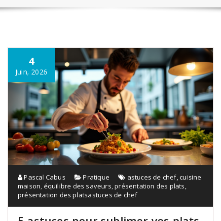
4
Juin, 2026
Pascal Cabus
Pratique
astuces de chef
,
cuisine
maison
,
équilibre des saveurs
,
présentation des plats
,
présentation des platsastuces de chef
5 astuces pour sublimer vos plats