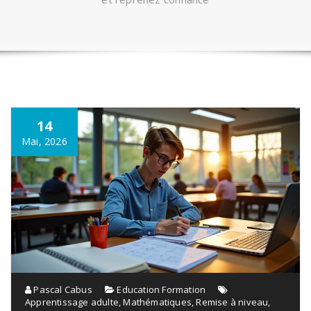
14
Mai, 2026
Pascal Cabus
Education Formation
Apprentissage adulte
,
Mathématiques
,
Remise à niveau
,