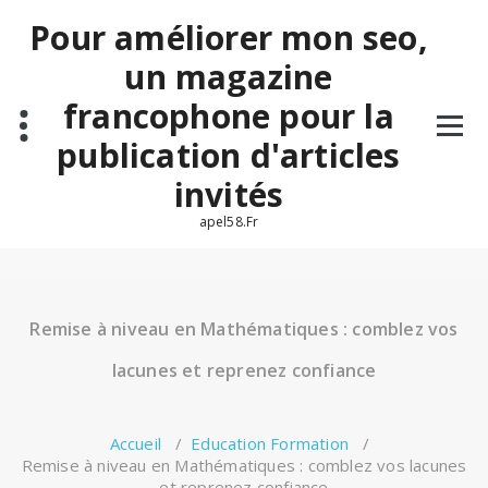
Aller
Pour améliorer mon seo,
au
contenu
un magazine
francophone pour la
publication d'articles
invités
apel58.Fr
Remise à niveau en Mathématiques : comblez vos
lacunes et reprenez confiance
Accueil
/
Education Formation
/
Remise à niveau en Mathématiques : comblez vos lacunes
et reprenez confiance