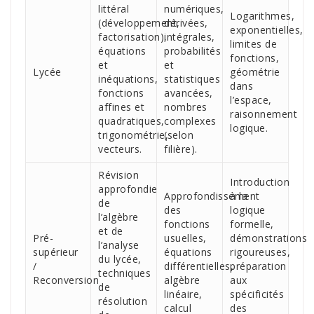
littéral
numériques,
Logarithmes,
(développement,
dérivées,
exponentielles,
factorisation),
intégrales,
limites de
équations
probabilités
fonctions,
et
et
Lycée
géométrie
inéquations,
statistiques
dans
fonctions
avancées,
l’espace,
affines et
nombres
raisonnement
quadratiques,
complexes
logique.
trigonométrie,
(selon
vecteurs.
filière).
Révision
Introduction
approfondie
Approfondissement
à la
de
des
logique
l’algèbre
fonctions
formelle,
et de
Pré-
usuelles,
démonstrations
l’analyse
supérieur
équations
rigoureuses,
du lycée,
/
différentielles,
préparation
techniques
Reconversion
algèbre
aux
de
linéaire,
spécificités
résolution
calcul
des