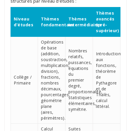
structurés par niveau d’études :
Thèmes
Niveau
Thèmes
Thèmes
avancés
d’études
fondamentaux
intermédiaires
(pré-
supérieur)
Opérations
de base
Nombres
(addition,
Introduction
relatifs,
soustraction,
aux
puissances,
multiplication,
fonctions,
équations
division),
théorème
du
Collège /
fractions,
de
premier
Primaire
nombres
Pythagore
degré,
décimaux,
et de
proportionnalité,
pourcentages,
Thalès,
statistiques
géométrie
calcul
élémentaires,
plane
littéral.
symétrie.
(aires,
périmètres).
Calcul
Suites