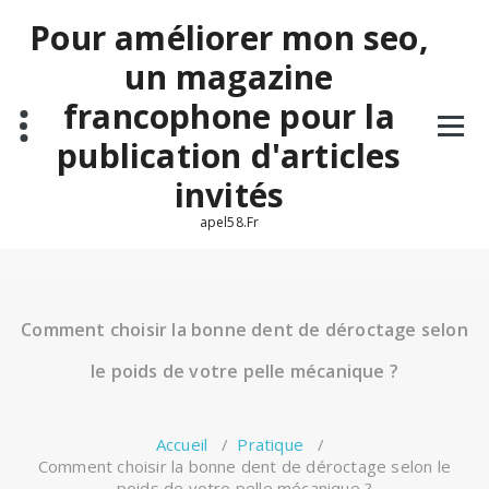
Aller
Pour améliorer mon seo,
au
contenu
un magazine
francophone pour la
publication d'articles
invités
apel58.Fr
Comment choisir la bonne dent de déroctage selon
le poids de votre pelle mécanique ?
Accueil
/
Pratique
/
Comment choisir la bonne dent de déroctage selon le
poids de votre pelle mécanique ?