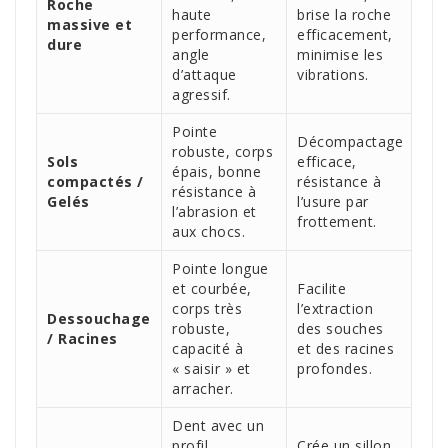
Roche
haute
brise la roche
massive et
performance,
efficacement,
dure
angle
minimise les
d’attaque
vibrations.
agressif.
Pointe
Décompactage
robuste, corps
Sols
efficace,
épais, bonne
compactés /
résistance à
résistance à
Gelés
l’usure par
l’abrasion et
frottement.
aux chocs.
Pointe longue
et courbée,
Facilite
corps très
l’extraction
Dessouchage
robuste,
des souches
/ Racines
capacité à
et des racines
« saisir » et
profondes.
arracher.
Dent avec un
profil
Crée un sillon