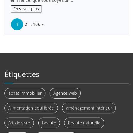
en France, que vous soyez un…
En savoir plus
Page:
Next
2
…
106
»
1
Étiquettes
achat immobilier
Agence web
Alimentation équilibrée
aménagement intérieur
Art de vivre
beauté
Beauté naturelle