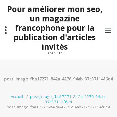
Aller
Pour améliorer mon seo,
au
contenu
un magazine
francophone pour la
publication d'articles
invités
apel58.Fr
post_image_fba17271-842a-4276-94ab-37c37114f6e4
Accueil
/
post_image_fba17271-842a-4276-94ab-
37c37114f6e4
post_image_fba17271-842a-4276-94ab-37c37114f6e4