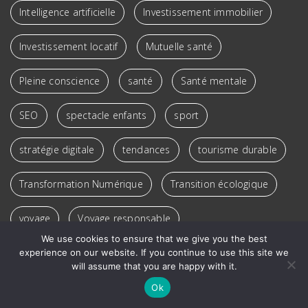
Intelligence artificielle
Investissement immobilier
Investissement locatif
Mutuelle santé
Pleine conscience
santé
Santé mentale
SEO
spectacle enfants
sport
stratégie digitale
tendances
tourisme durable
Transformation Numérique
Transition écologique
voyage
Voyage responsable
We use cookies to ensure that we give you the best
Véhicules électriques
experience on our website. If you continue to use this site we
will assume that you are happy with it.
Ok