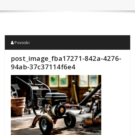
Povoski
post_image_fba17271-842a-4276-
94ab-37c37114f6e4