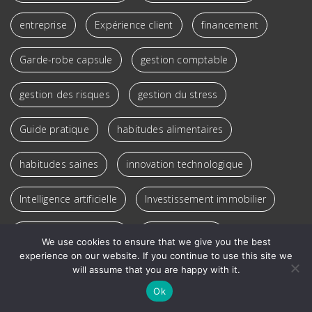
entreprise
Expérience client
financement
Garde-robe capsule
gestion comptable
gestion des risques
gestion du stress
Guide pratique
habitudes alimentaires
habitudes saines
innovation technologique
Intelligence artificielle
Investissement immobilier
Investissement locatif
Mutuelle santé
We use cookies to ensure that we give you the best
experience on our website. If you continue to use this site we
Pleine conscience
santé
Santé mentale
will assume that you are happy with it.
Ok
SEO
spectacle enfants
sport