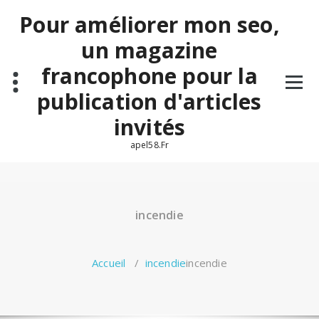
Aller
Pour améliorer mon seo,
au
contenu
un magazine
francophone pour la
publication d'articles
invités
apel58.Fr
incendie
Accueil
/
incendie
incendie