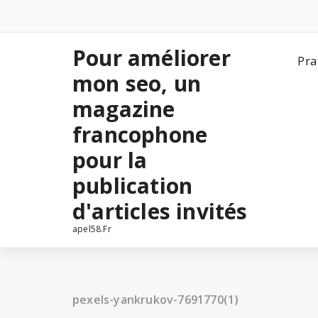
Aller
au
contenu
Pour améliorer
Pra
mon seo, un
magazine
francophone
pour la
publication
d'articles invités
apel58.Fr
pexels-yankrukov-7691770(1)