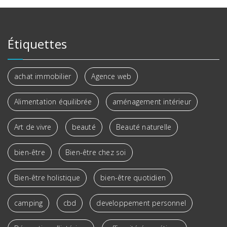
Étiquettes
achat immobilier
Agence web
Alimentation équilibrée
aménagement intérieur
Art de vivre
beauté
Beauté naturelle
bien-être
Bien-être chez soi
Bien-être holistique
bien-être quotidien
camping
cbd
developpement personnel