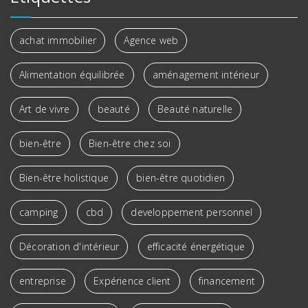
achat immobilier
Agence web
Alimentation équilibrée
aménagement intérieur
Art de vivre
beauté
Beauté naturelle
bien-être
Bien-être chez soi
Bien-être holistique
bien-être quotidien
camping
cbd
developpement personnel
Décoration d'intérieur
efficacité énergétique
entreprise
Expérience client
financement