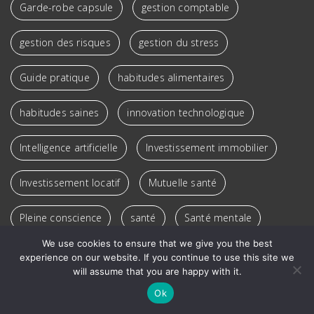
Garde-robe capsule
gestion comptable
gestion des risques
gestion du stress
Guide pratique
habitudes alimentaires
habitudes saines
innovation technologique
Intelligence artificielle
Investissement immobilier
Investissement locatif
Mutuelle santé
Pleine conscience
santé
Santé mentale
We use cookies to ensure that we give you the best
SEO
spectacle enfants
sport
experience on our website. If you continue to use this site we
will assume that you are happy with it.
stratégie digitale
tendances
tourisme durable
Ok