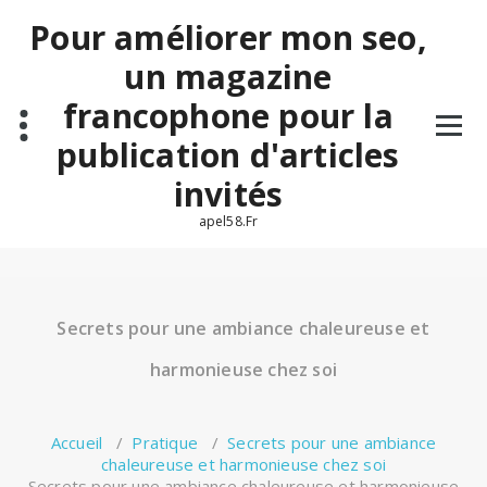
Aller
Pour améliorer mon seo,
au
contenu
un magazine
francophone pour la
publication d'articles
invités
apel58.Fr
Secrets pour une ambiance chaleureuse et
harmonieuse chez soi
Accueil
/
Pratique
/
Secrets pour une ambiance
chaleureuse et harmonieuse chez soi
Secrets pour une ambiance chaleureuse et harmonieuse